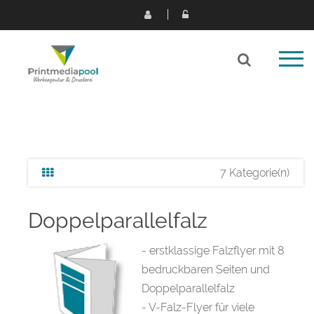
7 Kategorie(n)
Doppelparallelfalz
- erstklassige Falzflyer mit 8
bedruckbaren Seiten und
Doppelparallelfalz
- V-Falz-Flyer für viele